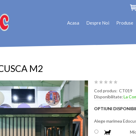
Acasa
Despre Noi
Produse
CUSCA M2
Cod produs:
CT019
Disponibilitate:
La Co
OPTIUNI DISPONIBI
Alege marimea Edocusc
Mi