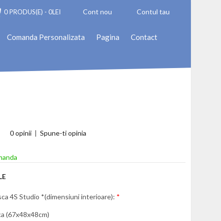
Cont nou
Contul tau
0 PRODUS(E) - 0LEI
Comanda Personalizata
Pagina
Contact
0 opinii
|
Spune-ti opinia
manda
LE
a 4S Studio *(dimensiuni interioare):
*
ca (67x48x48cm)