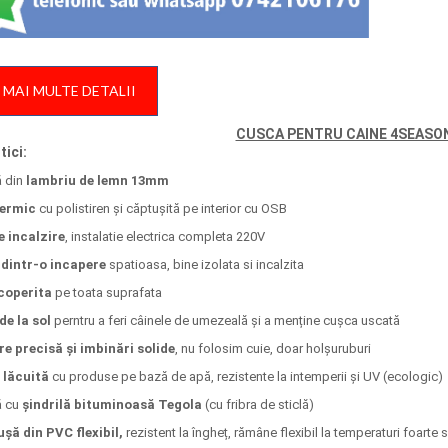
 MAI MULTE DETALII
CUSCA PENTRU CAINE 4SEASO
tici:
ă din
lambriu de lemn 13mm
termic
cu polistiren și căptușită pe interior cu OSB
e incalzire
, instalatie electrica completa 220V
dintr-o incapere
spatioasa, bine izolata si incalzita
coperita
pe toata suprafata
de la sol
perntru a feri câinele de umezeală și a menține cușca uscată
re precisă și imbinări solide
, nu folosim cuie, doar holșuruburi
/ lăcuită
cu produse pe bază de apă, rezistente la intemperii și UV (ecologic)
ă cu
șindrilă bituminoasă Tegola
(cu fribra de sticlă)
ușă din PVC flexibil,
rezistent la îngheț, rămâne flexibil la temperaturi foarte