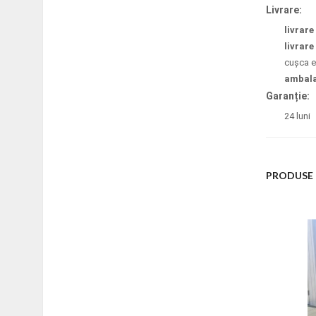
Livrare:
livrare
livrare
cușca 
ambala
Garanție:
24 luni
PRODUSE 