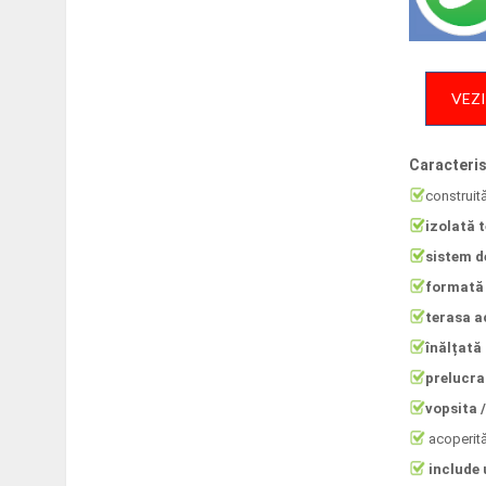
VEZI
Caracteris
​construit
izolată 
sistem d
formată 
terasa a
înălțată 
prelucra
vopsita 
acoperit
include 