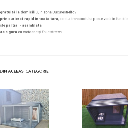
 gratuită la domiciliu,
in zona Bucuresti-Ilfov
 prin curierat rapid in toata tara,
costul transportului poate varia in functi
este
partial - asamblată
re sigura
cu cartoane și folie stretch
DIN ACEEASI CATEGORIE