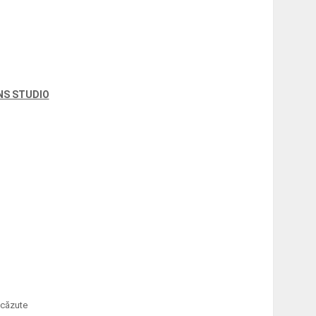
NS STUDIO
 scăzute